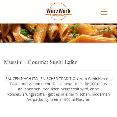
U
n
s
e
r
e
S
u
g
h
i
a
u
s
M
o
d
e
n
a
Mussini - Gourmet Sughi Lafer
SAUCEN NACH ITALIENISCHER TRADITION zum Genießen mit
Pasta und vielem mehr! Diese neue Linie, die 100% aus
italienischen Produkten hergestellt wird, ohne
Konservierungsstoffe - gibt es in einer frischen, modernen
Verpackung, in einer 500ml Flasche: